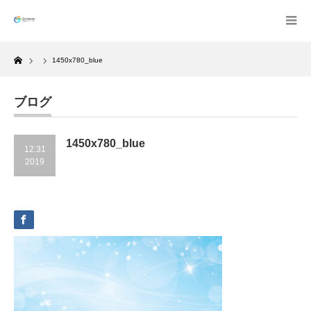
Home
1450x780_blue
ブログ
1450x780_blue
12.31
2019