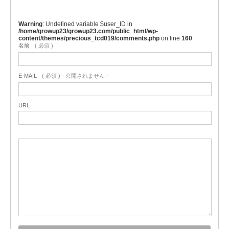
Warning
: Undefined variable $user_ID in
/home/growup23/growup23.com/public_html/wp-
content/themes/precious_tcd019/comments.php
on line
160
名前
( 必須 )
E-MAIL
( 必須 ) - 公開されません -
URL