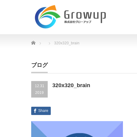
Home
320x320_brain
ブログ
320x320_brain
12.31
2019
Share