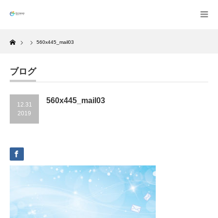
Home
560x445_mail03
ブログ
560x445_mail03
12.31
2019