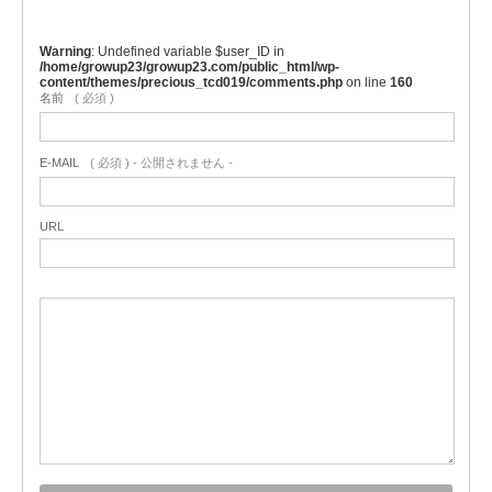
Warning
: Undefined variable $user_ID in
/home/growup23/growup23.com/public_html/wp-
content/themes/precious_tcd019/comments.php
on line
160
名前
( 必須 )
E-MAIL
( 必須 ) - 公開されません -
URL